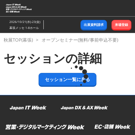
ス
キ
ッ
2026/10/21(水)-23(金)
出展資料請求
来場登録
プ
幕張メッセ 1-8ホール
し
秋展TOP(幕張)
オープンセミナー(無料/事前申込不要)
て
進
セッションの詳細
む
セッション一覧に戻る