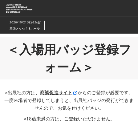
ス
キ
ッ
2026/10/21(水)-23(金)
プ
幕張メッセ 1-8ホール
し
て
＜入場用バッジ登録フ
進
む
ォーム＞
※出展社の方は、
商談促進サイト
からのご登録が必要です。
一度来場者で登録してしまうと、出展社バッジの発行ができま
せんので、お気を付けください。
※18歳未満の方は、ご登録いただけません。