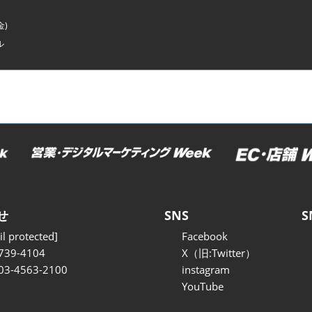
金)
ル
せ
SNS
S
l protected]
Facebook
739-4104
X（旧:Twitter）
 03-4563-2100
instagram
YouTube