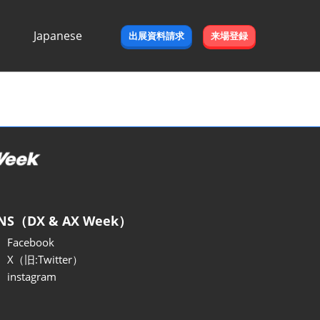
Japanese
出展資料請求
来場登録
Japanese
English
NS（DX & AX Week）
Facebook
X（旧:Twitter）
instagram