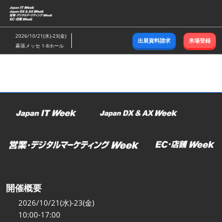
ス
キ
ッ
2026/10/21(水)-23(金)
出展資料請求
来場登録
プ
幕張メッセ 1-8ホール
し
て
進
む
開催概要
2026/10/21(水)-23(金)
10:00-17:00