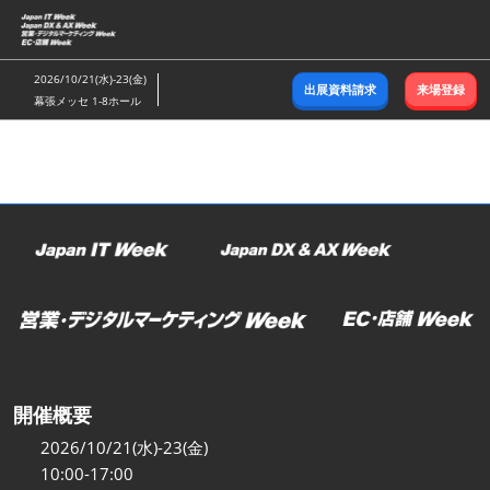
ス
キ
ッ
2026/10/21(水)-23(金)
出展資料請求
来場登録
プ
幕張メッセ 1-8ホール
し
て
進
む
開催概要
2026/10/21(水)-23(金)
10:00-17:00