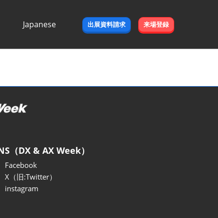
Japanese
出展資料請求
来場登録
Japanese
English
NS（DX & AX Week）
Facebook
X（旧:Twitter）
instagram