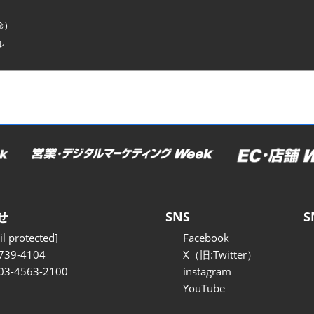
金)
ル
せ
SNS
S
l protected]
Facebook
739-4104
X（旧:Twitter）
 03-4563-2100
instagram
YouTube