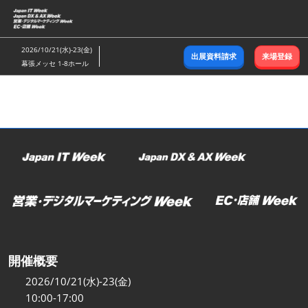
ス
キ
ッ
2026/10/21(水)-23(金)
出展資料請求
来場登録
プ
幕張メッセ 1-8ホール
し
て
進
む
開催概要
2026/10/21(水)-23(金)
10:00-17:00