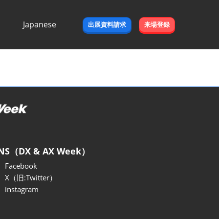
Japanese
出展資料請求
来場登録
Japanese
English
NS（DX & AX Week）
Facebook
X（旧:Twitter）
instagram