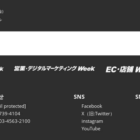
金)
ル
せ
SNS
S
l protected]
Facebook
739-4104
X（旧:Twitter）
 03-4563-2100
instagram
YouTube