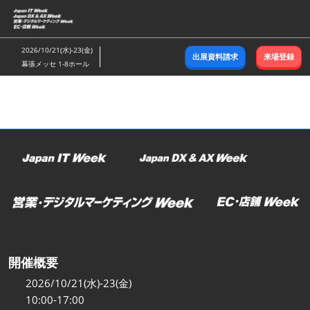
ス
キ
ッ
2026/10/21(水)-23(金)
出展資料請求
来場登録
プ
幕張メッセ 1-8ホール
し
て
進
む
開催概要
2026/10/21(水)-23(金)
10:00-17:00