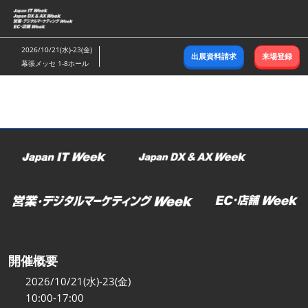
ス
キ
ッ
2026/10/21(水)-23(金)
出展資料請求
来場登録
プ
幕張メッセ 1-8ホール
し
て
進
む
開催概要
2026/10/21(水)-23(金)
10:00-17:00