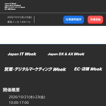
ス
キ
ッ
2026/10/21(水)-23(金)
出展資料請求
来場登録
プ
幕張メッセ 1-8ホール
し
て
進
む
開催概要
2026/10/21(水)-23(金)
10:00-17:00