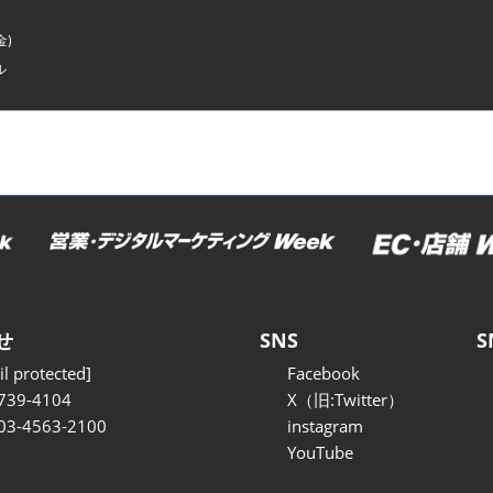
金)
ル
せ
SNS
S
l protected]
Facebook
739-4104
X（旧:Twitter）
 03-4563-2100
instagram
YouTube