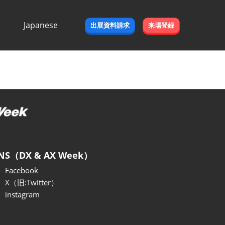
Japanese
出展資料請求
来場登録
Japanese
English
NS（DX & AX Week）
Facebook
X（旧:Twitter）
instagram