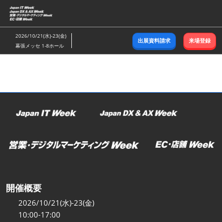
ス
キ
ッ
2026/10/21(水)-23(金)
出展資料請求
来場登録
プ
幕張メッセ 1-8ホール
し
て
進
む
開催概要
2026/10/21(水)-23(金)
10:00-17:00