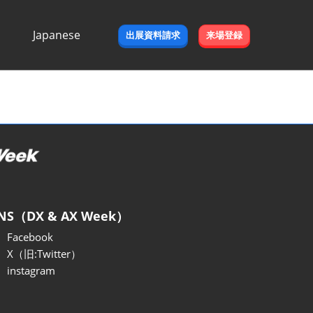
Japanese
出展資料請求
来場登録
Japanese
English
NS（DX & AX Week）
Facebook
X（旧:Twitter）
instagram