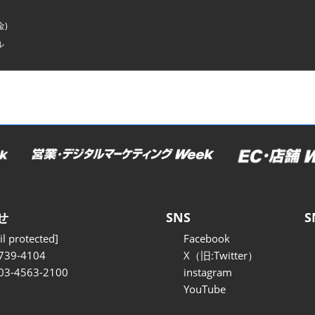
金)
ル
せ
SNS
S
l protected]
Facebook
739-4104
X（旧:Twitter）
 03-4563-2100
instagram
YouTube