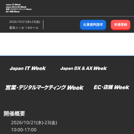
ス
キ
ッ
2026/10/21(水)-23(金)
出展資料請求
来場登録
プ
幕張メッセ 1-8ホール
し
て
進
む
開催概要
2026/10/21(水)-23(金)
10:00-17:00