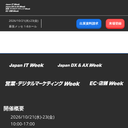
ス
キ
ッ
2026/10/21(水)-23(金)
出展資料請求
来場登録
プ
幕張メッセ 1-8ホール
し
て
進
む
開催概要
2026/10/21(水)-23(金)
10:00-17:00