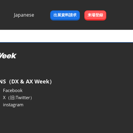
Japanese
出展資料請求
来場登録
Japanese
English
NS（DX & AX Week）
Facebook
X（旧:Twitter）
instagram