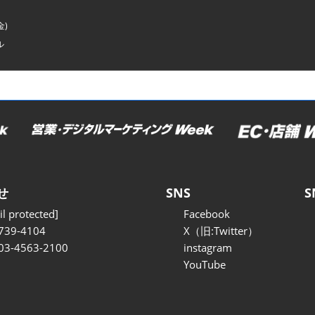
金)
ル
せ
SNS
S
l protected]
Facebook
739-4104
X（旧:Twitter）
 03-4563-2100
instagram
YouTube