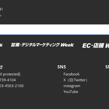
金)
ル
せ
SNS
S
l protected]
Facebook
739-4104
X（旧:Twitter）
 03-4563-2100
instagram
YouTube