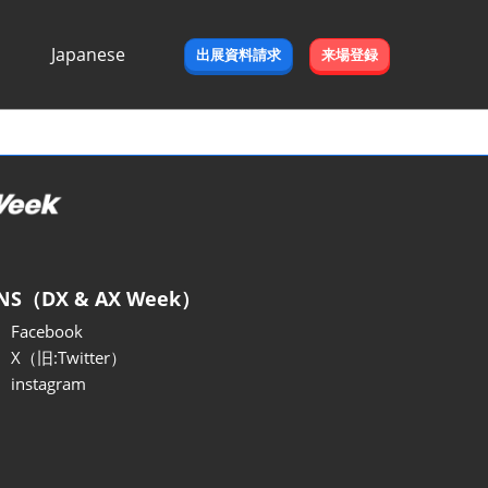
Japanese
出展資料請求
来場登録
Japanese
English
NS（DX & AX Week）
Facebook
X（旧:Twitter）
instagram