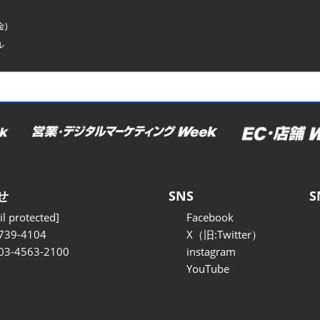
金)
ル
せ
SNS
S
l protected]
Facebook
739-4104
X（旧:Twitter）
 03-4563-2100
instagram
YouTube