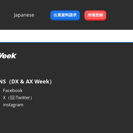
Japanese
出展資料請求
来場登録
Japanese
English
NS（DX & AX Week）
Facebook
X（旧:Twitter）
instagram