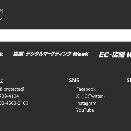
金)
ル
せ
SNS
S
l protected]
Facebook
739-4104
X（旧:Twitter）
 03-4563-2100
instagram
YouTube