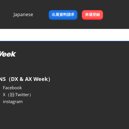
Japanese
出展資料請求
来場登録
Japanese
English
NS（DX & AX Week）
Facebook
X（旧:Twitter）
instagram