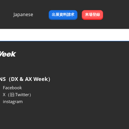
Japanese
出展資料請求
来場登録
Japanese
English
NS（DX & AX Week）
Facebook
X（旧:Twitter）
instagram