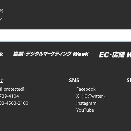
金)
ル
せ
SNS
S
l protected]
Facebook
739-4104
X（旧:Twitter）
 03-4563-2100
instagram
YouTube