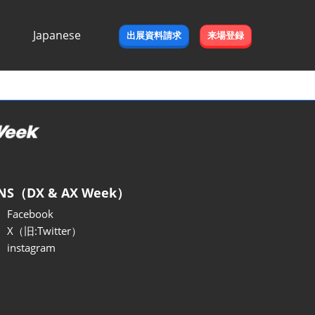
Japanese
出展資料請求
来場登録
Japanese
English
NS（DX & AX Week）
Facebook
X（旧:Twitter）
instagram