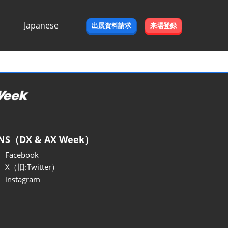
Japanese
出展資料請求
来場登録
Japanese
English
NS（DX & AX Week）
Facebook
X（旧:Twitter）
instagram