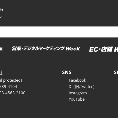
金)
ル
せ
SNS
S
l protected]
Facebook
739-4104
X（旧:Twitter）
 03-4563-2100
instagram
YouTube