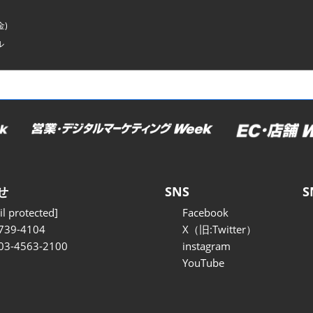
金)
ル
せ
SNS
S
l protected]
Facebook
739-4104
X（旧:Twitter）
 03-4563-2100
instagram
YouTube