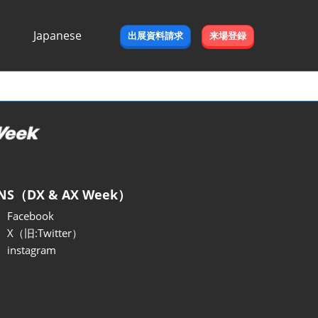
Japanese
出展資料請求
来場登録
Japanese
English
NS（DX & AX Week）
Facebook
X（旧:Twitter）
instagram