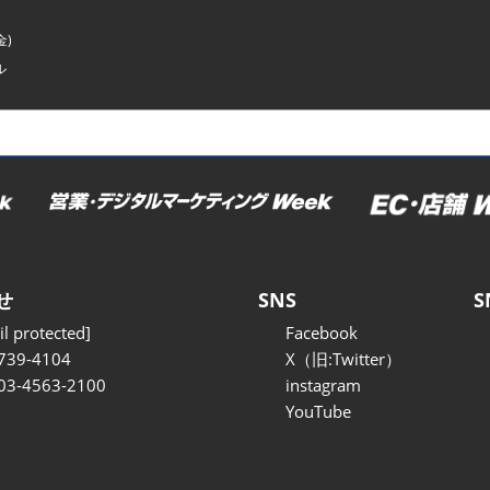
金)
ル
せ
SNS
S
l protected]
Facebook
739-4104
X（旧:Twitter）
 03-4563-2100
instagram
YouTube