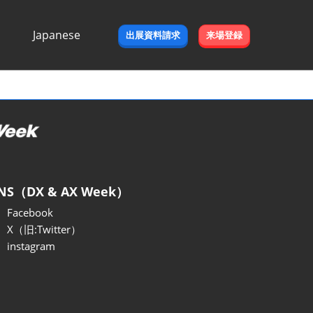
Japanese
出展資料請求
来場登録
Japanese
English
NS（DX & AX Week）
Facebook
X（旧:Twitter）
instagram