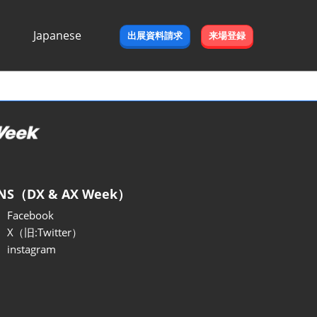
Japanese
出展資料請求
来場登録
Japanese
English
NS（DX & AX Week）
Facebook
X（旧:Twitter）
instagram