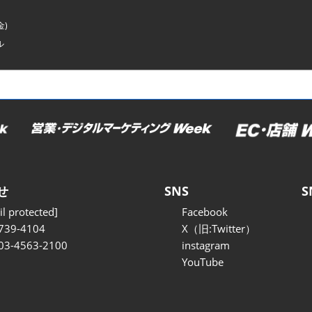
金)
ル
せ
SNS
S
l protected]
Facebook
739-4104
X（旧:Twitter）
 03-4563-2100
instagram
YouTube