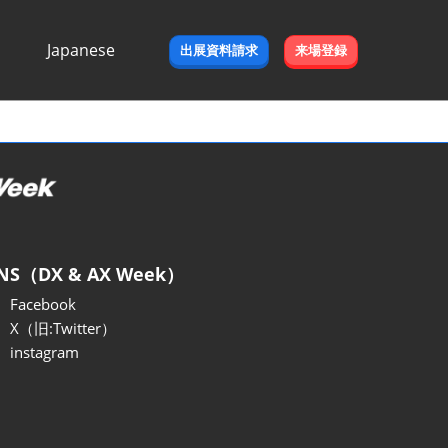
Japanese
出展資料請求
来場登録
Japanese
English
NS（DX & AX Week）
Facebook
X（旧:Twitter）
instagram