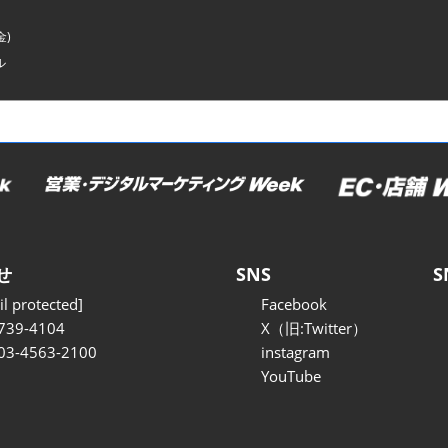
金)
ル
せ
SNS
S
l protected]
Facebook
739-4104
X（旧:Twitter）
 03-4563-2100
instagram
YouTube