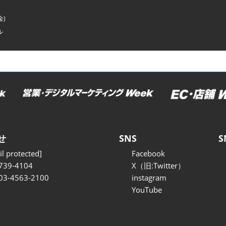
金)
ル
せ
SNS
S
l protected]
Facebook
739-4104
X（旧:Twitter）
 03-4563-2100
instagram
YouTube