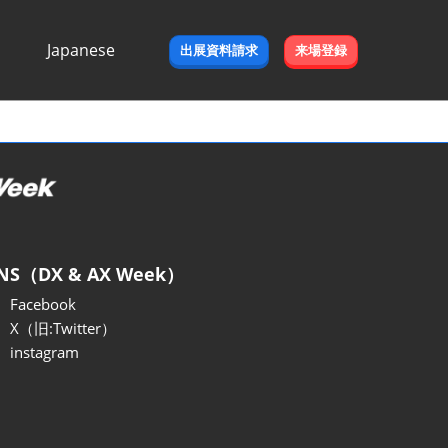
Japanese
出展資料請求
来場登録
Japanese
English
NS（DX & AX Week）
Facebook
X（旧:Twitter）
instagram