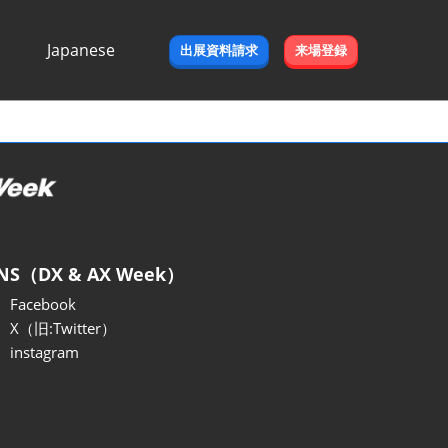
Japanese
出展資料請求
来場登録
Japanese
English
NS（DX & AX Week）
Facebook
X（旧:Twitter）
instagram