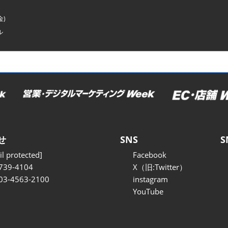
金)
ル
せ
SNS
S
l protected]
Facebook
739-4104
X（旧:Twitter）
 03-4563-2100
instagram
YouTube