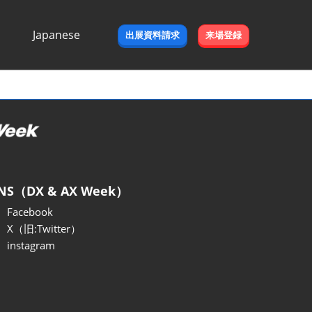
Japanese
出展資料請求
来場登録
Japanese
English
NS（DX & AX Week）
Facebook
X（旧:Twitter）
instagram