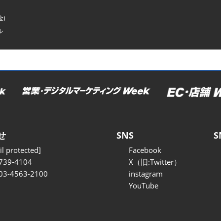
金)
ル
せ
SNS
S
l protected]
Facebook
739-4104
X（旧:Twitter）
 03-4563-2100
instagram
YouTube