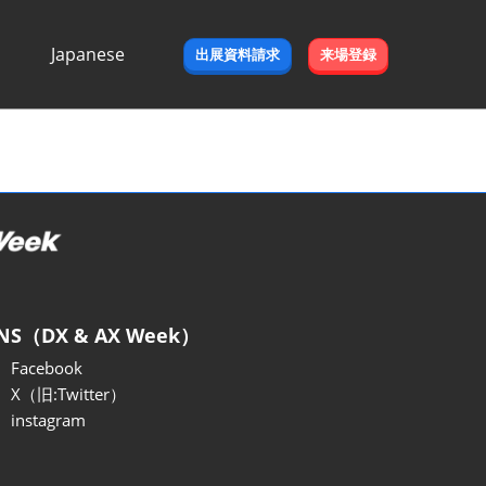
Japanese
出展資料請求
来場登録
Japanese
English
NS（DX & AX Week）
Facebook
X（旧:Twitter）
instagram