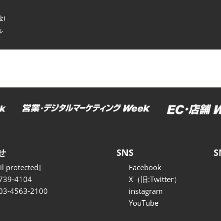
金)
ル
せ
SNS
S
l protected]
Facebook
739-4104
X（旧:Twitter）
 03-4563-2100
instagram
YouTube