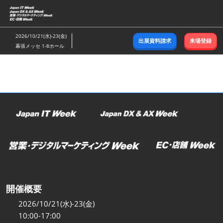
ス
キ
ッ
2026/10/21(水)-23(金)
出展資料請求
来場登録
プ
幕張メッセ 1-8ホール
し
て
進
む
開催概要
2026/10/21(水)-23(金)
10:00-17:00