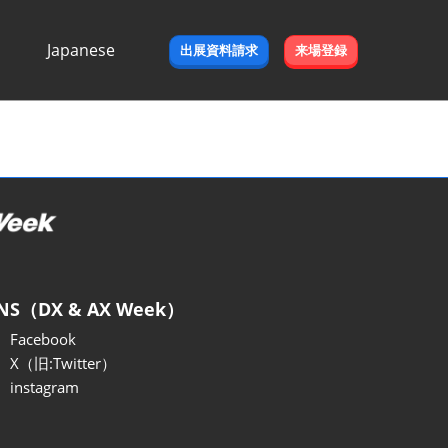
Japanese
出展資料請求
来場登録
Japanese
English
NS（DX & AX Week）
Facebook
X（旧:Twitter）
instagram