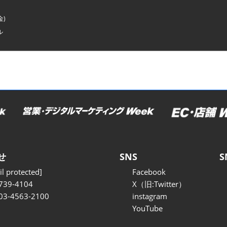
金)
ル
せ
SNS
S
l protected]
Facebook
739-4104
X（旧:Twitter）
 03-4563-2100
instagram
YouTube