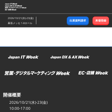
ス
キ
ッ
2026/10/21(水)-23(金)
出展資料請求
来場登録
プ
幕張メッセ 1-8ホール
し
て
進
む
開催概要
2026/10/21(水)-23(金)
10:00-17:00