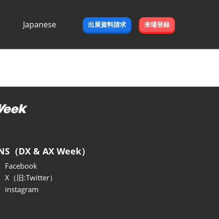
Japanese
出展資料請求
来場登録
Japanese
English
NS（DX & AX Week）
Facebook
X（旧:Twitter）
instagram