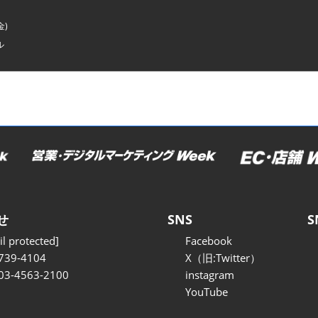
金)
ル
せ
SNS
S
l protected]
Facebook
739-4104
X（旧:Twitter）
 03-4563-2100
instagram
YouTube