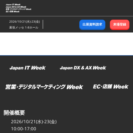
ス
キ
ッ
2026/10/21(水)-23(金)
出展資料請求
来場登録
プ
幕張メッセ 1-8ホール
し
て
進
む
開催概要
2026/10/21(水)-23(金)
10:00-17:00