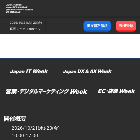
ス
キ
ッ
2026/10/21(水)-23(金)
出展資料請求
来場登録
プ
幕張メッセ 1-8ホール
し
て
進
む
開催概要
2026/10/21(水)-23(金)
10:00-17:00