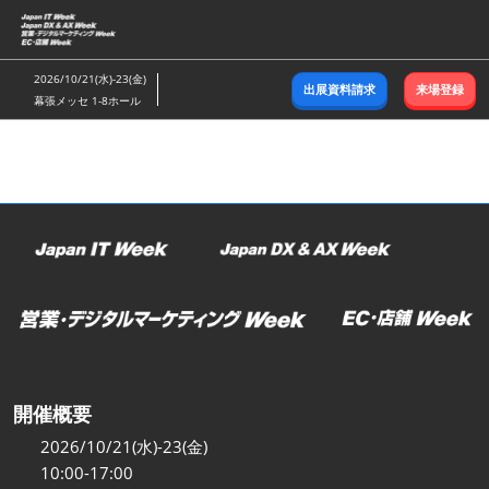
ス
キ
ッ
2026/10/21(水)-23(金)
出展資料請求
来場登録
プ
幕張メッセ 1-8ホール
し
て
進
む
開催概要
2026/10/21(水)-23(金)
10:00-17:00