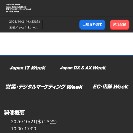
ス
キ
ッ
2026/10/21(水)-23(金)
出展資料請求
来場登録
プ
幕張メッセ 1-8ホール
し
て
進
む
開催概要
2026/10/21(水)-23(金)
10:00-17:00