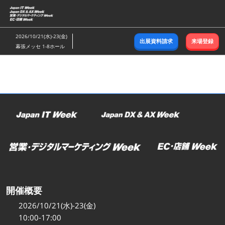
ス
キ
ッ
2026/10/21(水)-23(金)
出展資料請求
来場登録
プ
幕張メッセ 1-8ホール
し
て
進
む
開催概要
2026/10/21(水)-23(金)
10:00-17:00