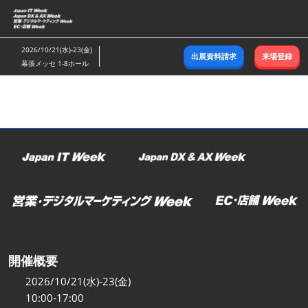
ス
キ
ッ
2026/10/21(水)-23(金)
出展資料請求
来場登録
プ
幕張メッセ 1-8ホール
し
て
進
む
開催概要
2026/10/21(水)-23(金)
10:00-17:00