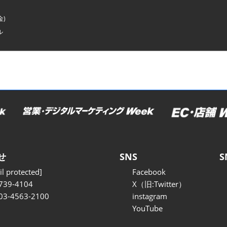
金)
ル
せ
SNS
S
l protected]
Facebook
739-4104
X（旧:Twitter）
 03-4563-2100
instagram
YouTube