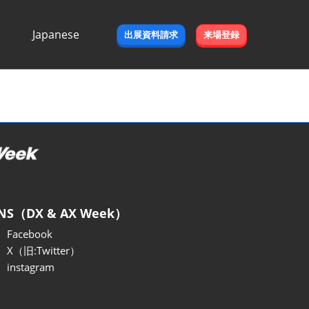
Japanese
出展資料請求
来場登録
Japanese
English
NS（DX & AX Week）
Facebook
X（旧:Twitter）
instagram