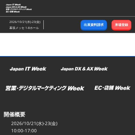
ス
キ
ッ
2026/10/21(水)-23(金)
出展資料請求
来場登録
プ
幕張メッセ 1-8ホール
し
て
進
む
開催概要
2026/10/21(水)-23(金)
10:00-17:00