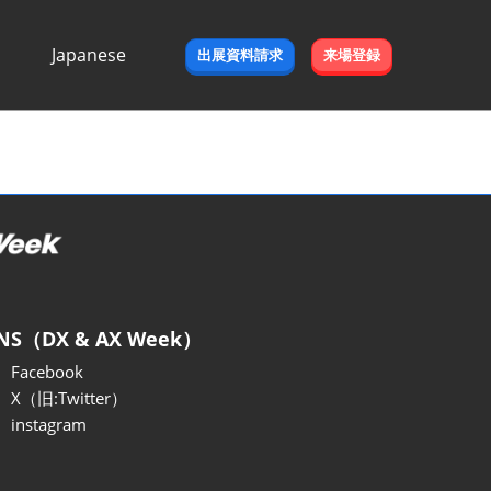
Japanese
出展資料請求
来場登録
Japanese
English
NS（DX & AX Week）
Facebook
X（旧:Twitter）
instagram