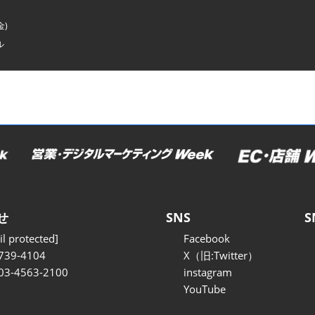
金)
ル
せ
SNS
S
l protected]
Facebook
739-4104
X（旧:Twitter）
 03-4563-2100
instagram
YouTube