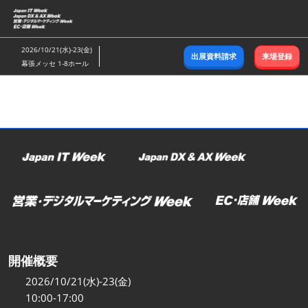
ス
キ
ッ
2026/10/21(水)-23(金)
出展資料請求
来場登録
プ
幕張メッセ 1-8ホール
し
て
進
む
開催概要
2026/10/21(水)-23(金)
10:00-17:00