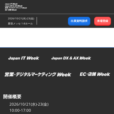
ス
キ
ッ
2026/10/21(水)-23(金)
出展資料請求
来場登録
プ
幕張メッセ 1-8ホール
し
て
進
む
開催概要
2026/10/21(水)-23(金)
10:00-17:00