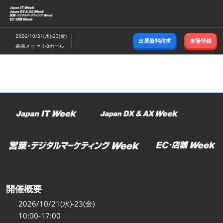
ス
キ
ッ
2026/10/21(水)-23(金)
出展資料請求
来場登録
プ
幕張メッセ 1-8ホール
し
て
進
む
開催概要
2026/10/21(水)-23(金)
10:00-17:00