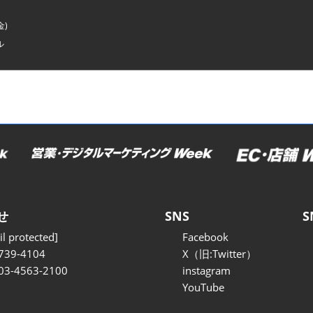
金)
ル
せ
SNS
S
l protected]
Facebook
739-4104
X（旧:Twitter）
 03-4563-2100
instagram
YouTube