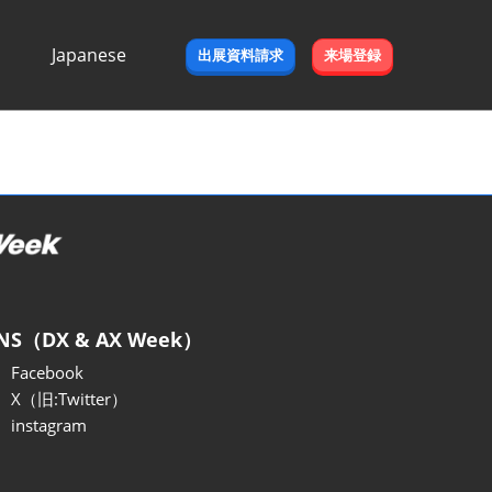
Japanese
出展資料請求
来場登録
Japanese
English
NS（DX & AX Week）
Facebook
X（旧:Twitter）
instagram