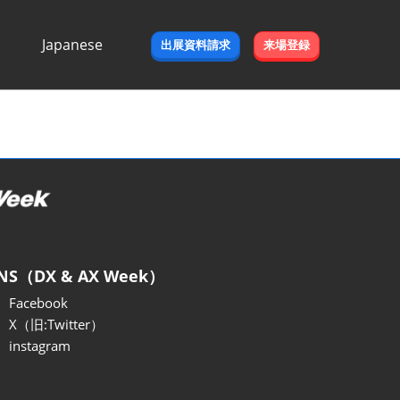
Japanese
出展資料請求
来場登録
Japanese
English
NS（DX & AX Week）
Facebook
X（旧:Twitter）
instagram