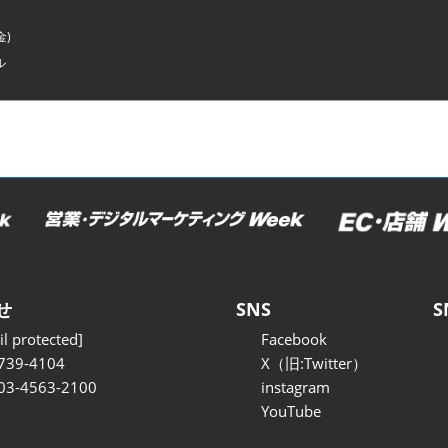
金)
ル
せ
SNS
S
l protected]
Facebook
739-4104
X（旧:Twitter）
 03-4563-2100
instagram
YouTube