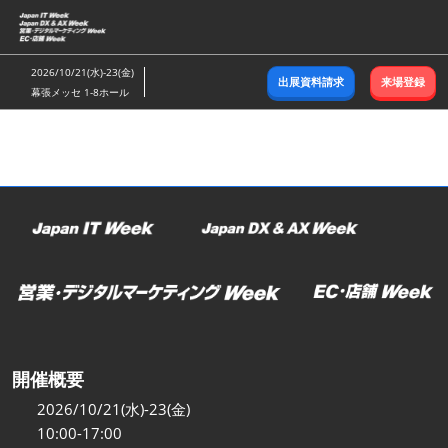
ス
キ
ッ
2026/10/21(水)-23(金)
出展資料請求
来場登録
プ
幕張メッセ 1-8ホール
し
て
進
む
開催概要
2026/10/21(水)-23(金)
10:00-17:00